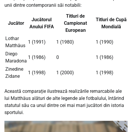
unii dintre contemporanii săi notabili:
Titluri de
Jucătorul
Titluri de Cupă
Jucător
Campionat
Anului FIFA
Mondială
European
Lothar
1 (1991)
1 (1980)
1 (1990)
Matthäus
Diego
1 (1986)
0
1 (1986)
Maradona
Zinedine
1 (1998)
1 (2000)
1 (1998)
Zidane
Această comparație ilustrează realizările remarcabile ale
lui Matthäus alături de alte legende ale fotbalului, întărind
statutul său ca unul dintre cei mai mari jucători din istoria
sportului.