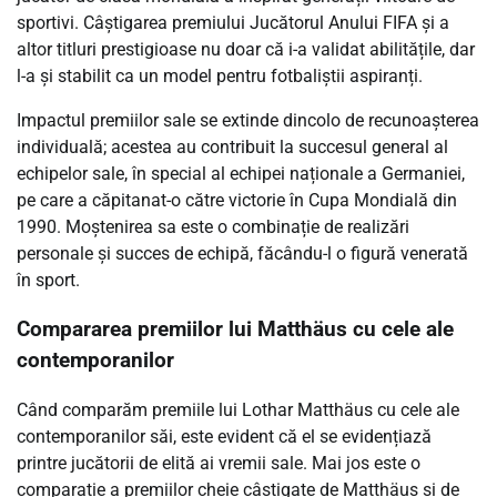
sportivi. Câștigarea premiului Jucătorul Anului FIFA și a
altor titluri prestigioase nu doar că i-a validat abilitățile, dar
l-a și stabilit ca un model pentru fotbaliștii aspiranți.
Impactul premiilor sale se extinde dincolo de recunoașterea
individuală; acestea au contribuit la succesul general al
echipelor sale, în special al echipei naționale a Germaniei,
pe care a căpitanat-o către victorie în Cupa Mondială din
1990. Moștenirea sa este o combinație de realizări
personale și succes de echipă, făcându-l o figură venerată
în sport.
Compararea premiilor lui Matthäus cu cele ale
contemporanilor
Când comparăm premiile lui Lothar Matthäus cu cele ale
contemporanilor săi, este evident că el se evidențiază
printre jucătorii de elită ai vremii sale. Mai jos este o
comparație a premiilor cheie câștigate de Matthäus și de