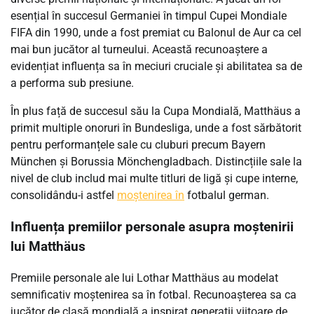
esențial în succesul Germaniei în timpul Cupei Mondiale
FIFA din 1990, unde a fost premiat cu Balonul de Aur ca cel
mai bun jucător al turneului. Această recunoaștere a
evidențiat influența sa în meciuri cruciale și abilitatea sa de
a performa sub presiune.
În plus față de succesul său la Cupa Mondială, Matthäus a
primit multiple onoruri în Bundesliga, unde a fost sărbătorit
pentru performanțele sale cu cluburi precum Bayern
München și Borussia Mönchengladbach. Distincțiile sale la
nivel de club includ mai multe titluri de ligă și cupe interne,
consolidându-i astfel
moștenirea în
fotbalul german.
Influența premiilor personale asupra moștenirii
lui Matthäus
Premiile personale ale lui Lothar Matthäus au modelat
semnificativ moștenirea sa în fotbal. Recunoașterea sa ca
jucător de clasă mondială a inspirat generații viitoare de