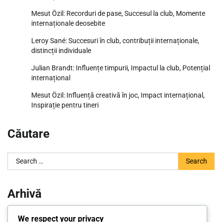
Mesut Özil: Recorduri de pase, Succesul la club, Momente
internaționale deosebite
Leroy Sané: Succesuri în club, contribuții internaționale,
distincții individuale
Julian Brandt: Influențe timpurii, Impactul la club, Potențial
internațional
Mesut Özil: Influență creativă în joc, Impact internațional,
Inspirație pentru tineri
Căutare
Search
for:
Arhivă
March 2026
We respect your privacy