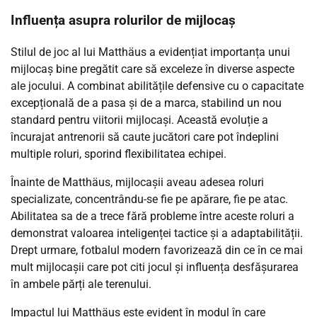
Influența asupra rolurilor de mijlocaș
Stilul de joc al lui Matthäus a evidențiat importanța unui
mijlocaș bine pregătit care să exceleze în diverse aspecte
ale jocului. A combinat abilitățile defensive cu o capacitate
excepțională de a pasa și de a marca, stabilind un nou
standard pentru viitorii mijlocași. Această evoluție a
încurajat antrenorii să caute jucători care pot îndeplini
multiple roluri, sporind flexibilitatea echipei.
Înainte de Matthäus, mijlocașii aveau adesea roluri
specializate, concentrându-se fie pe apărare, fie pe atac.
Abilitatea sa de a trece fără probleme între aceste roluri a
demonstrat valoarea inteligenței tactice și a adaptabilității.
Drept urmare, fotbalul modern favorizează din ce în ce mai
mult mijlocașii care pot citi jocul și influența desfășurarea
în ambele părți ale terenului.
Impactul lui Matthäus este evident în modul în care