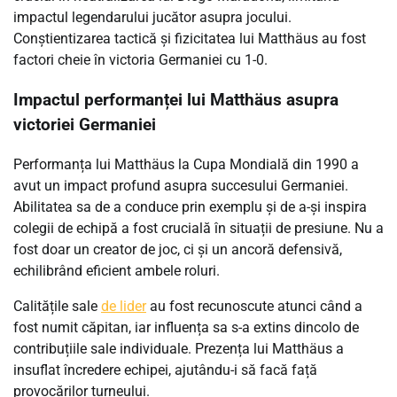
impactul legendarului jucător asupra jocului.
Conștientizarea tactică și fizicitatea lui Matthäus au fost
factori cheie în victoria Germaniei cu 1-0.
Impactul performanței lui Matthäus asupra
victoriei Germaniei
Performanța lui Matthäus la Cupa Mondială din 1990 a
avut un impact profund asupra succesului Germaniei.
Abilitatea sa de a conduce prin exemplu și de a-și inspira
colegii de echipă a fost crucială în situații de presiune. Nu a
fost doar un creator de joc, ci și un ancoră defensivă,
echilibrând eficient ambele roluri.
Calitățile sale
de lider
au fost recunoscute atunci când a
fost numit căpitan, iar influența sa s-a extins dincolo de
contribuțiile sale individuale. Prezența lui Matthäus a
insuflat încredere echipei, ajutându-i să facă față
provocărilor turneului.