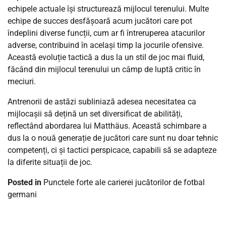
echipele actuale își structurează mijlocul terenului. Multe
echipe de succes desfășoară acum jucători care pot
îndeplini diverse funcții, cum ar fi întreruperea atacurilor
adverse, contribuind în același timp la jocurile ofensive.
Această evoluție tactică a dus la un stil de joc mai fluid,
făcând din mijlocul terenului un câmp de luptă critic în
meciuri.
Antrenorii de astăzi subliniază adesea necesitatea ca
mijlocașii să dețină un set diversificat de abilități,
reflectând abordarea lui Matthäus. Această schimbare a
dus la o nouă generație de jucători care sunt nu doar tehnic
competenți, ci și tactici perspicace, capabili să se adapteze
la diferite situații de joc.
Posted in
Punctele forte ale carierei jucătorilor de fotbal
germani