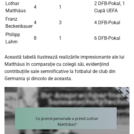
Lothar
2 DFB-Pokal, 1
4
1
Matthäus
Cupă UEFA
Franz
4
3
4 DFB-Pokal
Beckenbauer
Philipp
8
1
6 DFB-Pokal
Lahm
Această tabelă ilustrează realizările impresionante ale lui
Matthäus în comparație cu colegii săi, evidențiind
contribuțiile sale semnificative la fotbalul de club din
Germania și dincolo de aceasta.