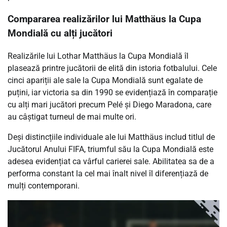
Compararea realizărilor lui Matthäus la Cupa
Mondială cu alți jucători
Realizările lui Lothar Matthäus la Cupa Mondială îl
plasează printre jucătorii de elită din istoria fotbalului. Cele
cinci apariții ale sale la Cupa Mondială sunt egalate de
puțini, iar victoria sa din 1990 se evidențiază în comparație
cu alți mari jucători precum Pelé și Diego Maradona, care
au câștigat turneul de mai multe ori.
Deși distincțiile individuale ale lui Matthäus includ titlul de
Jucătorul Anului FIFA, triumful său la Cupa Mondială este
adesea evidențiat ca vârful carierei sale. Abilitatea sa de a
performa constant la cel mai înalt nivel îl diferențiază de
mulți contemporani.