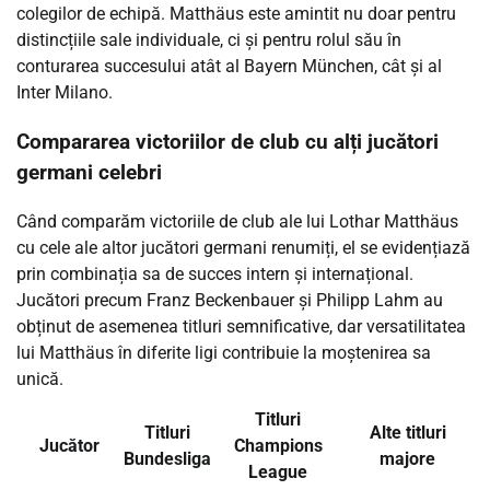
colegilor de echipă. Matthäus este amintit nu doar pentru
distincțiile sale individuale, ci și pentru rolul său în
conturarea succesului atât al Bayern München, cât și al
Inter Milano.
Compararea victoriilor de club cu alți jucători
germani celebri
Când comparăm victoriile de club ale lui Lothar Matthäus
cu cele ale altor jucători germani renumiți, el se evidențiază
prin combinația sa de succes intern și internațional.
Jucători precum Franz Beckenbauer și Philipp Lahm au
obținut de asemenea titluri semnificative, dar versatilitatea
lui Matthäus în diferite ligi contribuie la moștenirea sa
unică.
Titluri
Titluri
Alte titluri
Jucător
Champions
Bundesliga
majore
League